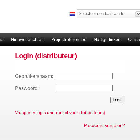
Selecteer een taal, a.u.b.
ns
Nieuwsberichten
Projectreferenties
Nuttige linken
Conta
Login (distributeur)
Gebruikersnaam:
Paswoord:
Vraag een login aan (enkel voor distributeurs)
Paswoord vergeten?