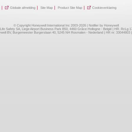
|
|
|
|
Globale afmelding
Site Map
Product Site Map
Cookieverklaring
© Copyright Honeywell International Inc 2003-2026 | Notifier by Honeywell
l Life Safety SA, Liege Airport Business Park B50, 4460 Grâce-Hollogne - België | HR. RcLg 
neywell BV, Burgemeester Burgerslaan 40, 5245 NH Rosmalen - Nederland | HR nr: 33044803