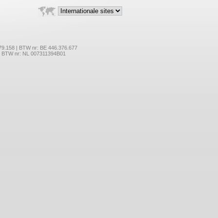
179.158 | BTW nr: BE 446.376.677
 | BTW nr: NL 007311394B01