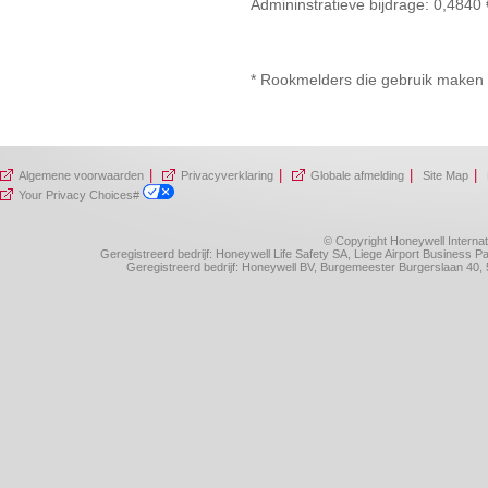
Admininstratieve bijdrage: 0,4840
* Rookmelders die gebruik maken v
|
|
|
|
Algemene voorwaarden
Privacyverklaring
Globale afmelding
Site Map
Your Privacy Choices#
© Copyright Honeywell Internat
Geregistreerd bedrijf: Honeywell Life Safety SA, Liege Airport Business
Geregistreerd bedrijf: Honeywell BV, Burgemeester Burgerslaan 4