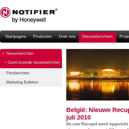
Startpagina
Producten
Over ons
Nieuwsberichten
Proje
Nieuwsberichten
Gearchiveerde nieuwsberichten
Persberichten
Marketing Bulletins
België: Nieuwe Recup
juli 2010
De vzw Recupel werd opgericht 