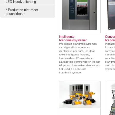
LED Noodverlichting
* Producten niet meer
beschikbaar
Intelligente
Conven
brandmeldsystemen
brand
Intelligente brandmeldsystemen
Indentif
met digitaal lusprotocol en
8 zone 
identificatie per punt. De Opal
conventi
reeks intelligente melders,
handmel
handmelders, I/O modules en
vervolle
alarmgevers communiceren via het
brandme
AP protocol en maken deel uit van
deel ui
het EN54-13 gekeurde
systeem
brandmeldsysteem.