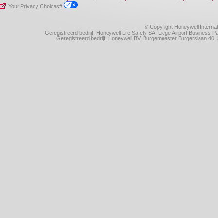
Your Privacy Choices#
© Copyright Honeywell Internat
Geregistreerd bedrijf: Honeywell Life Safety SA, Liege Airport Business
Geregistreerd bedrijf: Honeywell BV, Burgemeester Burgerslaan 4