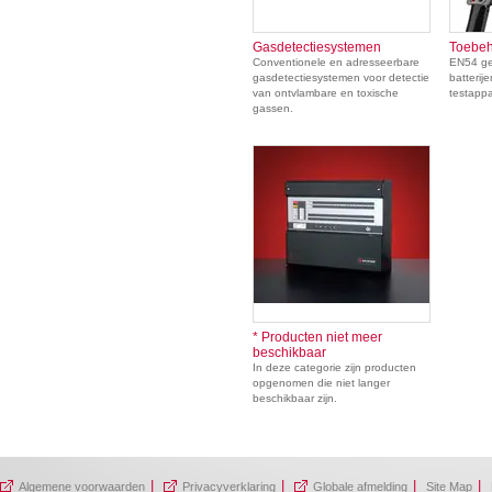
Gasdetectiesystemen
Toebeh
Conventionele en adresseerbare
EN54 ge
gasdetectiesystemen voor detectie
batterij
van ontvlambare en toxische
testapp
gassen.
* Producten niet meer
beschikbaar
In deze categorie zijn producten
opgenomen die niet langer
beschikbaar zijn.
|
|
|
|
Algemene voorwaarden
Privacyverklaring
Globale afmelding
Site Map