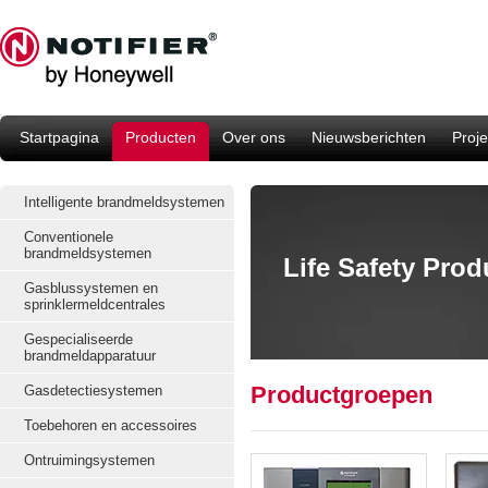
Startpagina
Producten
Over ons
Nieuwsberichten
Proje
Intelligente brandmeldsystemen
Conventionele
brandmeldsystemen
Life Safety Pro
Gasblussystemen en
sprinklermeldcentrales
Gespecialiseerde
brandmeldapparatuur
Productgroepen
Gasdetectiesystemen
Toebehoren en accessoires
Ontruimingsystemen