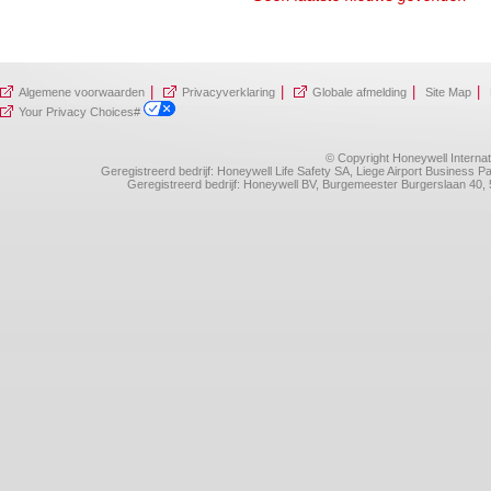
|
|
|
|
Algemene voorwaarden
Privacyverklaring
Globale afmelding
Site Map
Your Privacy Choices#
© Copyright Honeywell Internat
Geregistreerd bedrijf: Honeywell Life Safety SA, Liege Airport Business
Geregistreerd bedrijf: Honeywell BV, Burgemeester Burgerslaan 4