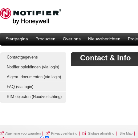
Startpagina
Producten
Over ons
Nieuwsberichten
Proje
Contact & info
Contactgegevens
Notifier opleidingen (via login)
Algem. documenten (via login)
FAQ (via login)
BIM objecten (Noodverlichting)
|
|
|
|
Algemene voorwaarden
Privacyverklaring
Globale afmelding
Site Map