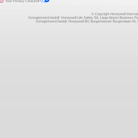
Your Privacy Choices#
© Copyright Honeywell Internat
Geregistreerd bedrijf: Honeywell Life Safety SA, Liege Airport Business
Geregistreerd bedrijf: Honeywell BV, Burgemeester Burgerslaan 4