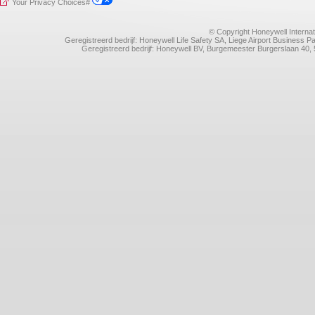
Your Privacy Choices#
© Copyright Honeywell Internat
Geregistreerd bedrijf: Honeywell Life Safety SA, Liege Airport Business
Geregistreerd bedrijf: Honeywell BV, Burgemeester Burgerslaan 4