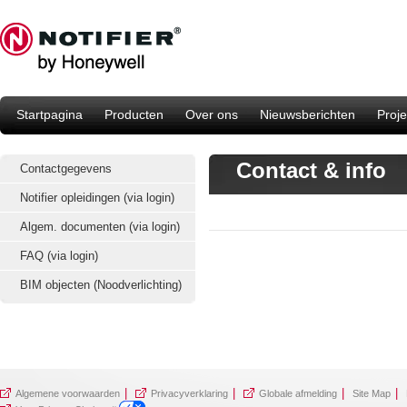
Startpagina
Producten
Over ons
Nieuwsberichten
Proje
Contact & info
Contactgegevens
Notifier opleidingen (via login)
Algem. documenten (via login)
FAQ (via login)
BIM objecten (Noodverlichting)
|
|
|
|
Algemene voorwaarden
Privacyverklaring
Globale afmelding
Site Map