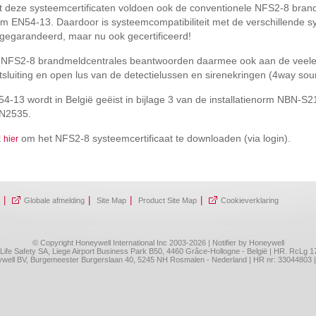
 deze systeemcertificaten voldoen ook de conventionele NFS2-8 br
m EN54-13. Daardoor is systeemcompatibiliteit met de verschillende s
gegarandeerd, maar nu ook gecertificeerd!
NFS2-8 brandmeldcentrales beantwoorden daarmee ook aan de veeleise
tsluiting en open lus van de detectielussen en sirenekringen (4way sou
4-13 wordt in België geëist in bijlage 3 van de installatienorm NBN-S2
N2535.
k
om het NFS2-8 systeemcertificaat te downloaden (via login).
hier
|
|
|
|
Globale afmelding
Site Map
Product Site Map
Cookieverklaring
© Copyright Honeywell International Inc 2003-2026 | Notifier by Honeywell
l Life Safety SA, Liege Airport Business Park B50, 4460 Grâce-Hollogne - België | HR. RcLg 
neywell BV, Burgemeester Burgerslaan 40, 5245 NH Rosmalen - Nederland | HR nr: 33044803