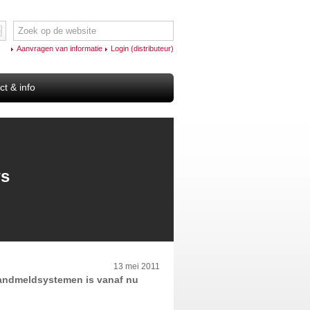
Aanvragen van informatie
Login (distributeur)
ct & info
ws
13 mei 2011
brandmeldsystemen is vanaf nu