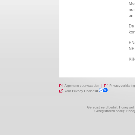
Met
nor
en 
De 
kor
EN5
NE
Kli
|
Algemene voorwaarden
Privacyverklaring
Your Privacy Choices#
Geregistreerd bedrijf: Honeywel
Geregistreerd bedrijf: Ho