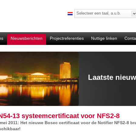
Selecteer een taal, a.u.b.
ns
Nieuwsberichten
Projectreferenties
Nuttige linken
Conta
Laatste nieu
N54-13 systeemcertificaat voor NFS2-8
 mei 2011: Het nieuwe Bosec certificaat voor de Notifier NFS2-8 
schikbaar!