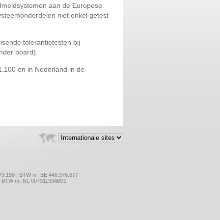
andmeldsystemen aan de Europese
ysteemonderdelen niet enkel getest
nde tolerantietesten bij
nder board).
1.100 en in Nederland in de
179.158 | BTW nr: BE 446.376.677
 | BTW nr: NL 007311394B01