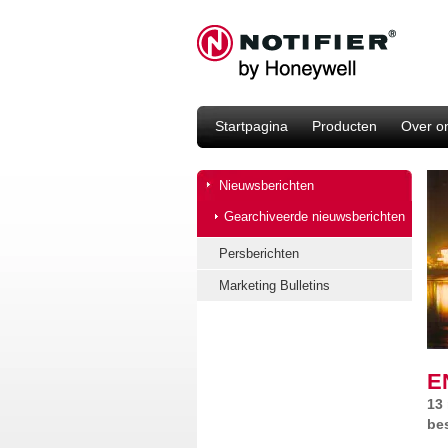
Startpagina
Producten
Over o
Nieuwsberichten
Gearchiveerde nieuwsberichten
Persberichten
Marketing Bulletins
E
13
be