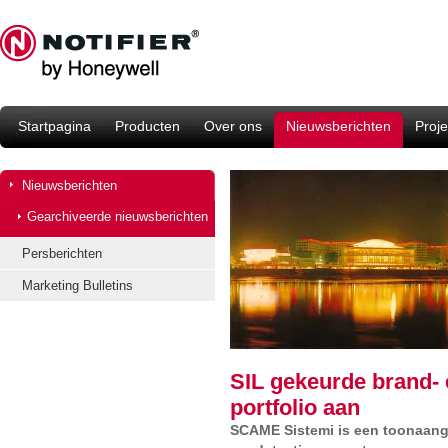
Startpagina
Producten
Over ons
Nieuwsberichten
Proje
Nieuwsberichten
Gearchiveerde nieuwsberichten
Persberichten
Marketing Bulletins
SIL gekeurde brand- 
portfolio aan
SCAME Sistemi is een toonaange