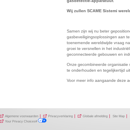
gasdetectie-apparatuur.
Wij zullen SCAME Sistemi werel
Samen zijn wij nu beter gepositio
gasbeveiligingsoplossingen aan te
toenemende wereldwijde vraag naar
groei te versnellen in het indust
geconnecteerde gebouwen en indust
Onze gecombineerde organisatie st
te onderhouden en tegelijkertijd ui
Voor meer info aangaande deze acq
|
|
|
|
Algemene voorwaarden
Privacyverklaring
Globale afmelding
Site Map
Your Privacy Choices#