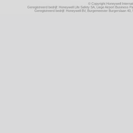
© Copyright Honeywell Internat
Geregistreerd bedrijf: Honeywell Life Safety SA, Liege Airport Business
Geregistreerd bedrijf: Honeywell BV, Burgemeester Burgerslaan 4