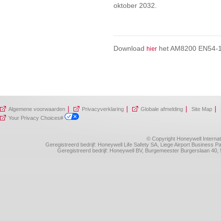
oktober 2032.
Download
het AM8200 EN54-13
hier
|
|
|
|
Algemene voorwaarden
Privacyverklaring
Globale afmelding
Site Map
Your Privacy Choices#
© Copyright Honeywell Internat
Geregistreerd bedrijf: Honeywell Life Safety SA, Liege Airport Business
Geregistreerd bedrijf: Honeywell BV, Burgemeester Burgerslaan 4