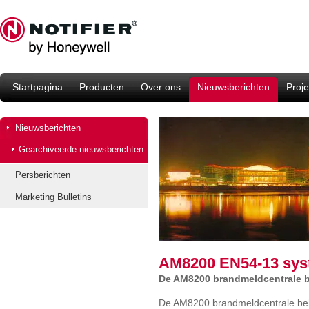
Startpagina
Producten
Over ons
Nieuwsberichten
Proje
Nieuwsberichten
Gearchiveerde nieuwsberichten
Persberichten
Marketing Bulletins
AM8200 EN54-13 syst
De AM8200 brandmeldcentrale be
De AM8200 brandmeldcentrale beh