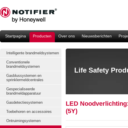
Startpagina
Producten
Over ons
Nieuwsberichten
Proje
Intelligente brandmeldsystemen
Conventionele
brandmeldsystemen
Life Safety Pro
Gasblussystemen en
sprinklermeldcentrales
Gespecialiseerde
brandmeldapparatuur
LED Noodverlichtin
Gasdetectiesystemen
(5Y)
Toebehoren en accessoires
Ontruimingsystemen