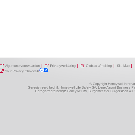
|
|
|
|
Algemene voorwaarden
Privacyverklaring
Globale afmelding
Site Map
Your Privacy Choices#
© Copyright Honeywell Internat
Geregistreerd bedrijf: Honeywell Life Safety SA, Liege Airport Business
Geregistreerd bedrijf: Honeywell BV, Burgemeester Burgerslaan 4