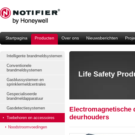
Startpagina
Producten
Over ons
Nieuwsberichten
Proje
Intelligente brandmeldsystemen
Conventionele
brandmeldsystemen
Life Safety Pro
Gasblussystemen en
sprinklermeldcentrales
Gespecialiseerde
brandmeldapparatuur
Electromagnetische 
Gasdetectiesystemen
deurhouders
Toebehoren en accessoires
Noodstroomvoedingen