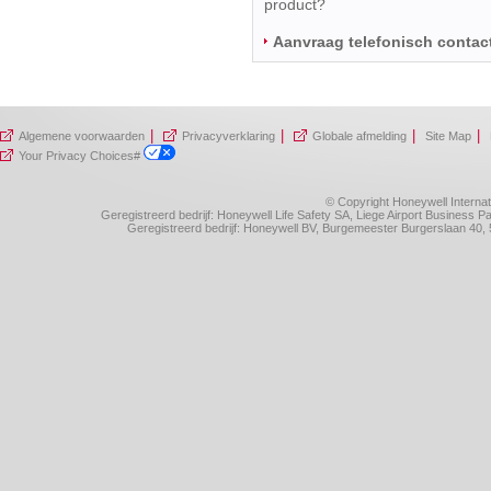
product?
Aanvraag telefonisch contac
|
|
|
|
Algemene voorwaarden
Privacyverklaring
Globale afmelding
Site Map
Your Privacy Choices#
© Copyright Honeywell Internat
Geregistreerd bedrijf: Honeywell Life Safety SA, Liege Airport Business
Geregistreerd bedrijf: Honeywell BV, Burgemeester Burgerslaan 4