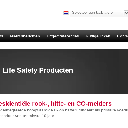
Selecteer een taal, a.u.b.
ns
Nieuwsberichten
Projectreferenties
Nuttige linken
Conta
Life Safety Producten
sidentiële rook-, hitte- en CO-melders
geïntegreerde hoogwaardige Li-ion batterij fungeert als primaire voed
ensduur van tenminste 10 jaar.