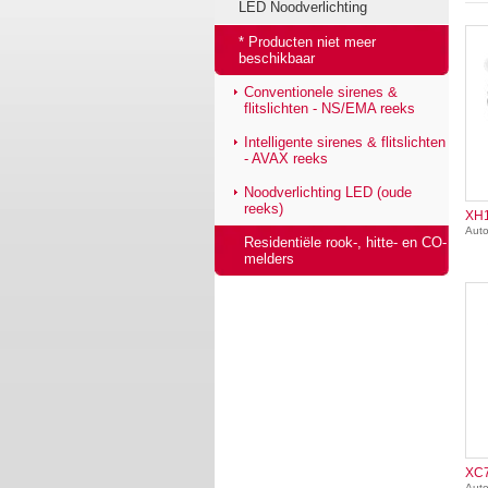
LED Noodverlichting
* Producten niet meer
beschikbaar
Conventionele sirenes &
flitslichten - NS/EMA reeks
Intelligente sirenes & flitslichten
- AVAX reeks
Noodverlichting LED (oude
reeks)
XH
Auto
Residentiële rook-, hitte- en CO-
melders
XC
Aut