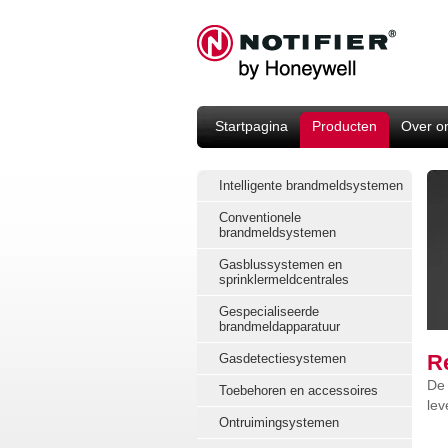
Startpagina
Producten
Over o
Intelligente brandmeldsystemen
Conventionele
brandmeldsystemen
Gasblussystemen en
sprinklermeldcentrales
Gespecialiseerde
brandmeldapparatuur
Re
Gasdetectiesystemen
De 
Toebehoren en accessoires
lev
Ontruimingsystemen