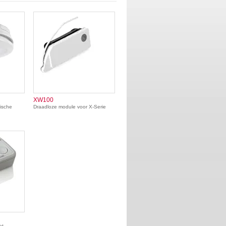
XW100
ische
Draadloze module voor X-Serie
et