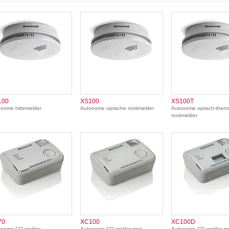
100
XS100
XS100T
nome hittemelder
Autonome optische rookmelder
Autonome optisch-therm
rookmelder
70
XC100
XC100D
onome CO-melder
Autonome CO-melder met
Autonome CO-melder m