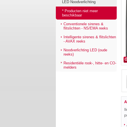
LED Noodverlichting
* Producten niet meer
beschikbaar
Conventionele sirenes &
flitslichten - NS/EMA reeks
Intelligente sirenes & flitslichten
- AVAX reeks
Noodverlichting LED (oude
reeks)
Residentiële rook-, hitte- en CO-
melders
A
I
p