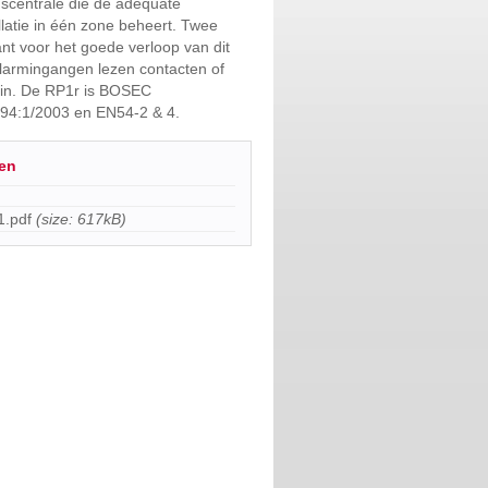
scentrale die de adequate
llatie in één zone beheert. Twee
nt voor het goede verloop van dit
 alarmingangen lezen contacten of
 in. De RP1r is BOSEC
94:1/2003 en EN54-2 & 4.
en
.pdf
(size: 617kB)