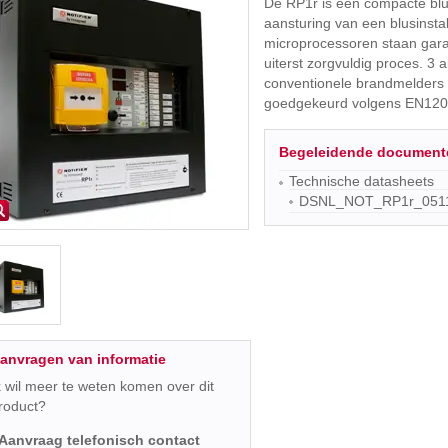
De RP1r is een compacte blu
aansturing van een blusinsta
microprocessoren staan gara
uiterst zorgvuldig proces. 3
conventionele brandmelders
goedgekeurd volgens EN120
Begeleidende document
Technische datasheets
DSNL_NOT_RP1r_0511
anvragen van informatie
k wil meer te weten komen over dit
roduct?
Aanvraag telefonisch contact