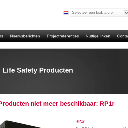
Selecteer een taal, a.u.b.
ns
Nieuwsberichten
Projectreferenties
Nuttige linken
Conta
Life Safety Producten
 Producten niet meer beschikbaar: RP1r
RP1r