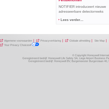
NOTIFIER introduceert nieuwe
adresseerbare detectorreeks
Lees verder…
|
|
|
|
Algemene voorwaarden
Privacyverklaring
Globale afmelding
Site Map
Your Privacy Choices#
© Copyright Honeywell Internat
Geregistreerd bedrijf: Honeywell Life Safety SA, Liege Airport Business
Geregistreerd bedrijf: Honeywell BV, Burgemeester Burgerslaan 4