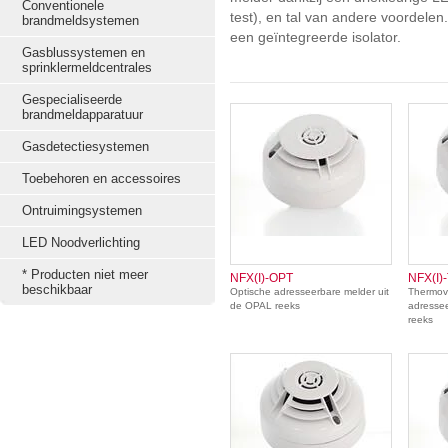
Conventionele
test), en tal van andere voordele
brandmeldsystemen
een geïntegreerde isolator.
Gasblussystemen en
sprinklermeldcentrales
Gespecialiseerde
brandmeldapparatuur
Gasdetectiesystemen
Toebehoren en accessoires
Ontruimingsystemen
LED Noodverlichting
* Producten niet meer
NFX(I)-OPT
NFX(I)
beschikbaar
Optische adresseerbare melder uit
Thermove
de OPAL reeks
adressee
reeks