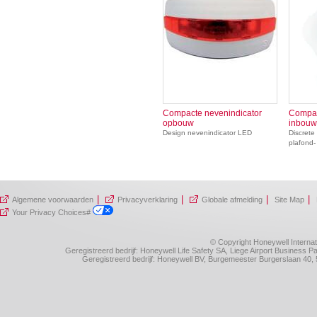
Compacte nevenindicator
Compac
opbouw
inbouw
Design nevenindicator LED
Discrete
plafond-
|
|
|
|
Algemene voorwaarden
Privacyverklaring
Globale afmelding
Site Map
Your Privacy Choices#
© Copyright Honeywell Internat
Geregistreerd bedrijf: Honeywell Life Safety SA, Liege Airport Business
Geregistreerd bedrijf: Honeywell BV, Burgemeester Burgerslaan 4