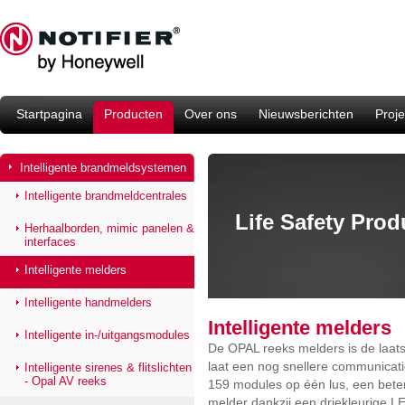
Startpagina
Producten
Over ons
Nieuwsberichten
Proje
Intelligente brandmeldsystemen
Intelligente brandmeldcentrales
Life Safety Pro
Herhaalborden, mimic panelen &
interfaces
Intelligente melders
Intelligente handmelders
Intelligente melders
Intelligente in-/uitgangsmodules
De OPAL reeks melders is de laatst
laat een nog snellere communicati
Intelligente sirenes & flitslichten
- Opal AV reeks
159 modules op één lus, een beter
melder dankzij een driekleurige L