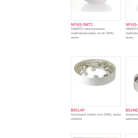
NFX(I)-SMT2
NFX(I)
SMART2 adresseerbare
SMART3 
multicriteriamelder uit de OPAL
multicri
reeks
reeks
B501AP
B524IE
Standaard sokkel voor OPAL reeks
Isolator
melders
adressee