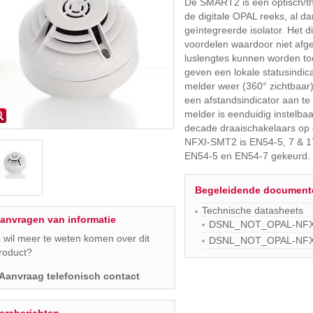
De SMART2 is een optisch/th
de digitale OPAL reeks, al da
geïntegreerde isolator. Het di
voordelen waardoor niet afg
luslengtes kunnen worden to
geven een lokale statusindic
melder weer (360° zichtbaar)
een afstandsindicator aan te
melder is eenduidig instelbaa
decade draaischakelaars op 
NFXI-SMT2 is EN54-5, 7 & 1
EN54-5 en EN54-7 gekeurd.
Begeleidende document
Technische datasheets
anvragen van informatie
DSNL_NOT_OPAL-NFX_
k wil meer te weten komen over dit
DSNL_NOT_OPAL-NFXI
roduct?
Aanvraag telefonisch contact
ersberichten