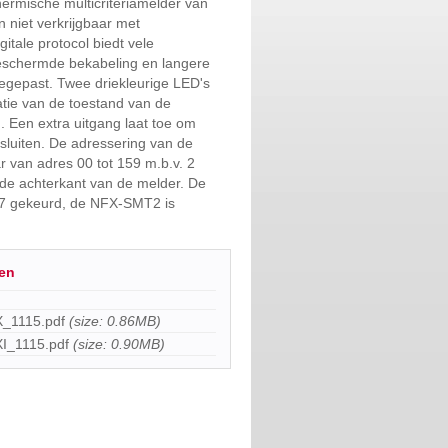
ermische multicriteriamelder van
n niet verkrijgbaar met
gitale protocol biedt vele
eschermde bekabeling en langere
egepast. Twee driekleurige LED's
atie van de toestand van de
. Een extra uitgang laat toe om
 sluiten. De adressering van de
r van adres 00 tot 159 m.b.v. 2
de achterkant van de melder. De
7 gekeurd, de NFX-SMT2 is
en
1115.pdf
(size: 0.86MB)
_1115.pdf
(size: 0.90MB)