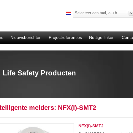
Selecteer een taal, a.u.b.
ns
Nieuwsberichten
Projectreferenties
Nuttige linken
Conta
Life Safety Producten
telligente melders: NFX(I)-SMT2
NFX(I)-SMT2