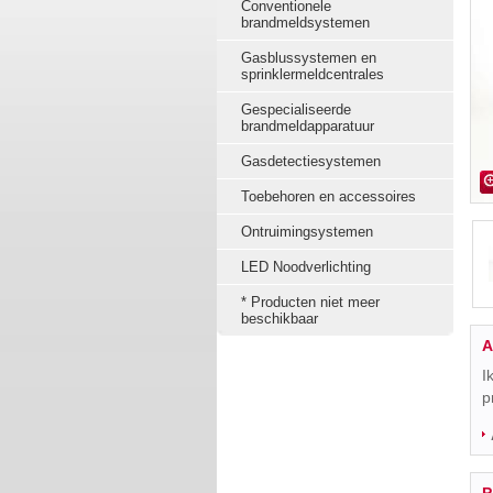
Conventionele
brandmeldsystemen
Gasblussystemen en
sprinklermeldcentrales
Gespecialiseerde
brandmeldapparatuur
Gasdetectiesystemen
Toebehoren en accessoires
Ontruimingsystemen
LED Noodverlichting
* Producten niet meer
beschikbaar
A
I
p
P