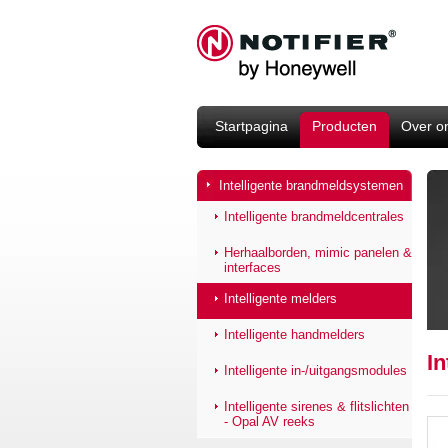
Startpagina
Producten
Over o
Intelligente brandmeldsystemen
Intelligente brandmeldcentrales
Herhaalborden, mimic panelen &
interfaces
Intelligente melders
Intelligente handmelders
In
Intelligente in-/uitgangsmodules
Intelligente sirenes & flitslichten
- Opal AV reeks