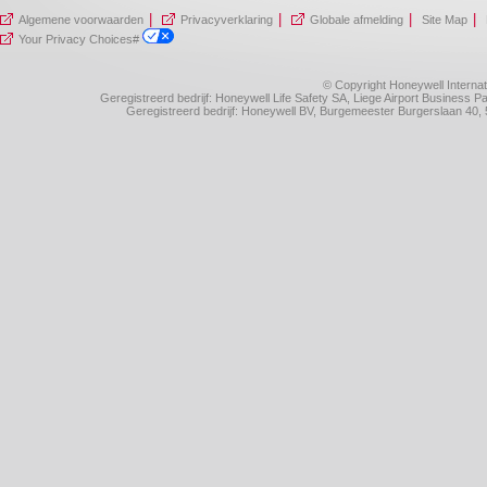
|
|
|
|
Algemene voorwaarden
Privacyverklaring
Globale afmelding
Site Map
Your Privacy Choices#
© Copyright Honeywell Internat
Geregistreerd bedrijf: Honeywell Life Safety SA, Liege Airport Business
Geregistreerd bedrijf: Honeywell BV, Burgemeester Burgerslaan 4