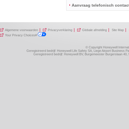
Aanvraag telefonisch contac
|
|
|
|
Algemene voorwaarden
Privacyverklaring
Globale afmelding
Site Map
Your Privacy Choices#
© Copyright Honeywell Internat
Geregistreerd bedrijf: Honeywell Life Safety SA, Liege Airport Business
Geregistreerd bedrijf: Honeywell BV, Burgemeester Burgerslaan 4