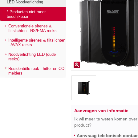
LED Noodverlichting
* Producten niet meer
beschikbaar
Conventionele sirenes &
flitslichten - NS/EMA reeks
Intelligente sirenes & flitslichten
- AVAX reeks
Noodverlichting LED (oude
reeks)
Residentiële rook-, hitte- en CO-
melders
Aanvragen van informatie
Ik wil meer te weten komen over 
product?
Aanvraag telefonisch contac