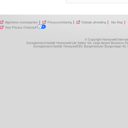
|
|
|
|
Algemene voorwaarden
Privacyverklaring
Globale afmelding
Site Map
Your Privacy Choices#
© Copyright Honeywell Internat
Geregistreerd bedrijf: Honeywell Life Safety SA, Liege Airport Business
Geregistreerd bedrijf: Honeywell BV, Burgemeester Burgerslaan 4