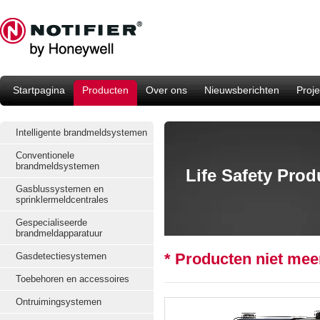
Startpagina
Producten
Over ons
Nieuwsberichten
Proje
Intelligente brandmeldsystemen
Conventionele
brandmeldsystemen
Life Safety Pro
Gasblussystemen en
sprinklermeldcentrales
Gespecialiseerde
brandmeldapparatuur
* Producten niet me
Gasdetectiesystemen
Toebehoren en accessoires
Ontruimingsystemen