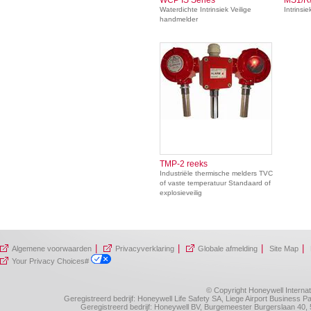
Waterdichte Intrinsiek Veilige
Intrinsie
handmelder
TMP-2 reeks
Industriële thermische melders TVC
of vaste temperatuur Standaard of
explosieveilig
|
|
|
|
Algemene voorwaarden
Privacyverklaring
Globale afmelding
Site Map
Your Privacy Choices#
© Copyright Honeywell Internat
Geregistreerd bedrijf: Honeywell Life Safety SA, Liege Airport Business
Geregistreerd bedrijf: Honeywell BV, Burgemeester Burgerslaan 4