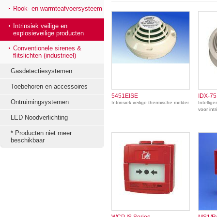
Rook- en warmteafvoersysteem
Intrinsiek veilige en
explosieveilige producten
Conventionele sirenes &
flitslichten (industrieel)
Gasdetectiesystemen
Toebehoren en accessoires
5451EISE
IDX-7
Ontruimingsystemen
Intrinsiek veilige thermische melder
Intellig
voor int
LED Noodverlichting
* Producten niet meer
beschikbaar
WCP IS Series
MS1/R/