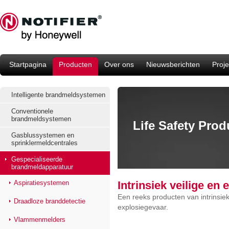
Startpagina
Producten
Over ons
Nieuwsberichten
Proje
Intelligente brandmeldsystemen
Conventionele
brandmeldsystemen
Life Safety Pro
Gasblussystemen en
sprinklermeldcentrales
Gespecialiseerde
brandmeldapparatuur
Aspiratiesystemen
Intrinsiek veilige en
Een reeks producten van intrinsie
Draadloze branddetectie
explosiegevaar.
Vlammenmelders