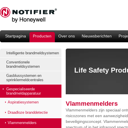
Startpagina
Producten
Over ons
Nieuwsberichten
Proje
Intelligente brandmeldsystemen
Conventionele
brandmeldsystemen
Life Safety Pro
Gasblussystemen en
sprinklermeldcentrales
Gespecialiseerde
brandmeldapparatuur
Aspiratiesystemen
Vlammenmelders
Vlammenmelders zijn speciaal ont
Draadloze branddetectie
risicozones met een aanwezigheid 
beveiligingsconcept. Vlammenmelde
Vlammenmelders
spectrum of in het infrarood spect