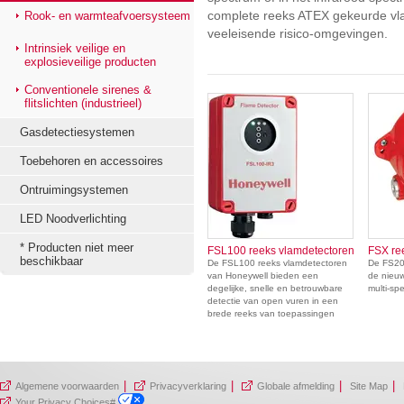
Rook- en warmteafvoersysteem
complete reeks ATEX gekeurde vl
veeleisende risico-omgevingen.
Intrinsiek veilige en
explosieveilige producten
Conventionele sirenes &
flitslichten (industrieel)
Gasdetectiesystemen
Toebehoren en accessoires
Ontruimingsystemen
LED Noodverlichting
* Producten niet meer
FSL100 reeks vlamdetectoren
FSX re
beschikbaar
De FSL100 reeks vlamdetectoren
De FS20
van Honeywell bieden een
de nieuw
degelijke, snelle en betrouwbare
multi-sp
detectie van open vuren in een
brede reeks van toepassingen
|
|
|
|
Algemene voorwaarden
Privacyverklaring
Globale afmelding
Site Map
Your Privacy Choices#