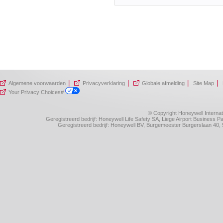
|
|
|
|
Algemene voorwaarden
Privacyverklaring
Globale afmelding
Site Map
Your Privacy Choices#
© Copyright Honeywell Internat
Geregistreerd bedrijf: Honeywell Life Safety SA, Liege Airport Business
Geregistreerd bedrijf: Honeywell BV, Burgemeester Burgerslaan 4