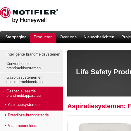
Startpagina
Producten
Over ons
Nieuwsberichten
Proje
Intelligente brandmeldsystemen
Conventionele
brandmeldsystemen
Life Safety Pro
Gasblussystemen en
sprinklermeldcentrales
Gespecialiseerde
brandmeldapparatuur
Aspiratiesystemen
Aspiratiesystemen:
Draadloze branddetectie
Vlammenmelders